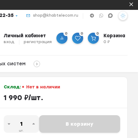
-22-35
shop@khabtelecom.ru
0
0
0
Личный кабинет
Корзина
вход
регистрация
0
₽
ых систем
Склад:
Нет в наличии
1 990
₽
/
шт.
В корзину
шт.