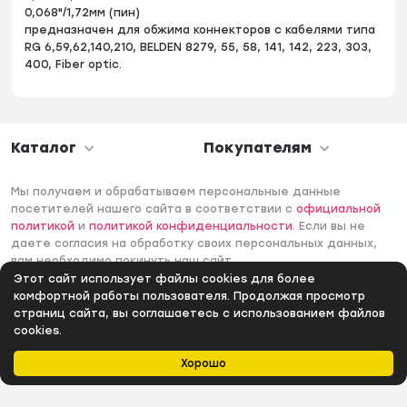
0,068"/1,72мм (пин)
предназначен для обжима коннекторов с кабелями типа
RG 6,59,62,140,210, BELDEN 8279, 55, 58, 141, 142, 223, 303,
400, Fiber optic.
Каталог
Покупателям
Мы получаем и обрабатываем персональные данные
посетителей нашего сайта в соответствии с
официальной
политикой
и
политикой конфиденциальности
. Если вы не
даете согласия на обработку своих персональных данных,
вам необходимо покинуть наш сайт.
Этот сайт использует файлы cookies для более
© 2006 -2026 Интернет-магазин Лантек. Все права
комфортной работы пользователя. Продолжая просмотр
защищены.
страниц сайта, вы соглашаетесь с использованием файлов
cookies.
Хорошо
Главная
Каталог
Избранное
Профиль
0
₽