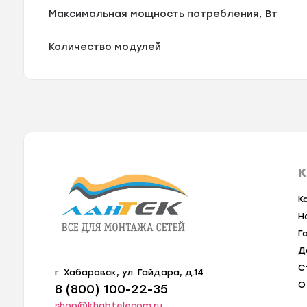
Максимальная мощность потребления, Вт
Количество модулей
К
К
Н
Г
Д
С
г. Хабаровск, ул. Гайдара, д.14
О
8 (800) 100-22-35
shop@khabtelecom.ru