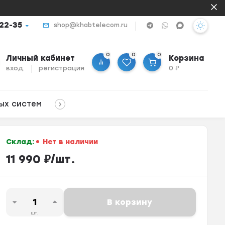
-22-35
shop@khabtelecom.ru
0
0
0
Личный кабинет
Корзина
вход
регистрация
0
₽
ых систем
Склад:
Нет в наличии
11 990
₽
/
шт.
В корзину
шт.