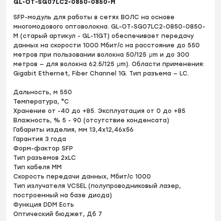
GL-OT-SG07LC2-0850-0850-M
SFP-модуль для работы в сетях ВОЛС на основе
многомодового оптоволокна. GL-OT-SG07LC2-0850-0850-
M (старый артикул - GL-11GT) обеспечивает передачу
данных на скорости 1000 Мбит/с на расстояние до 550
метров при пользовании волокна 50/125 μm и до 300
метров — для волокна 62.5/125 μm). Области применения:
Gigabit Ethernet, Fiber Channel 1G. Тип разъема — LC.
Дальность, м 550
Температура, °C
Хранение от -40 до +85. Эксплуатация от 0 до +85
Влажность, % 5 - 90 (отсутствие конденсата)
Габариты изделия, мм 13,4х12,46х56
Гарантия 3 года
Форм-фактор SFP
Тип разъемов 2xLC
Тип кабеля MM
Скорость передачи данных, Мбит/с 1000
Тип излучателя VCSEL (полупроводниковый лазер,
построенный на базе диода)
Функция DDM Есть
Оптический бюджет, Дб 7