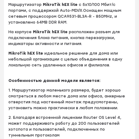
Маршрутизатор
MikroTik hEX lite
с 5х10/100 Мбит/с
портами, с поддержкой Auto-MDI/X.Оснащен мощным
сетевым процессором QCA9531-BL3A-R - 850MHz, и
установлено 64MB DDR RAM.
На корпусе
MikroTik hEX lite
расположен разъем для
подключения блока питания, кнопка перезагрузки,
индикаторы активности и питания.
MikroTik hEX lite
идеальное решение для дома или
небольшой организации с целью объединения в одну
локальную сеть удаленных офисов и филиалов.
Особенностью данной модели является:
1. Маршрутизатор маленького размера, будет хорошо
смотреться в любом месте дома или офиса, анкерные
отверстия под настенный монтаж предусмотрены,
установить можно практически в любом положении.
2. Благодаря встроенной лицензии Router OS Level 4,
может поддерживать работу до 200 пользователей
хотспота и пользователей, подключенных по
туннельным протоколам