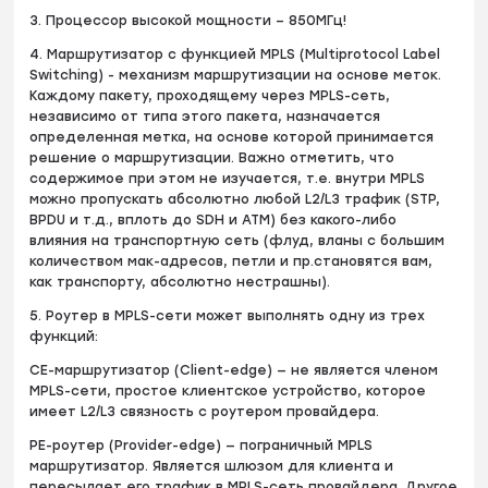
3. Процессор высокой мощности – 850МГц!
4. Маршрутизатор с функцией MPLS (Multiprotocol Label
Switching) - механизм маршрутизации на основе меток.
Каждому пакету, проходящему через MPLS-сеть,
независимо от типа этого пакета, назначается
определенная метка, на основе которой принимается
решение о маршрутизации. Важно отметить, что
содержимое при этом не изучается, т.е. внутри MPLS
можно пропускать абсолютно любой L2/L3 трафик (STP,
BPDU и т.д., вплоть до SDH и ATM) без какого-либо
влияния на транспортную сеть (флуд, вланы с большим
количеством мак-адресов, петли и пр.становятся вам,
как транспорту, абсолютно нестрашны).
5. Роутер в MPLS-сети может выполнять одну из трех
функций:
CE-маршрутизатор (Client-edge) — не является членом
MPLS-сети, простое клиентское устройство, которое
имеет L2/L3 связность с роутером провайдера.
PE-роутер (Provider-edge) — пограничный MPLS
маршрутизатор. Является шлюзом для клиента и
пересылает его трафик в MPLS-сеть провайдера. Другое