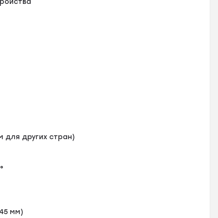
тройства
м для других стран)
°
 45 мм)