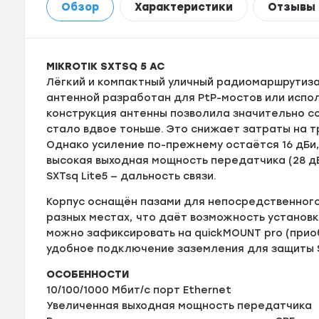
Обзор
Характеристики
Отзывы
MIKROTIK SXTSQ 5 AC
Лёгкий и компактный уличный радиомаршрутиз
антенной разработан для PtP-мостов или испол
конструкция антенны позволила значительно с
стало вдвое тоньше. Это снижает затраты на 
Однако усиление по-прежнему остаётся 16 дБи
высокая выходная мощность передатчика (28 дБ
SXTsq Lite5 — дальность связи.
Корпус оснащён пазами для непосредственного
разных местах, что даёт возможность установ
можно зафиксировать на quickMOUNT pro (прио
удобное подключение заземления для защиты S
ОСОБЕННОСТИ
10/100/1000 Мбит/с порт Ethernet
Увеличенная выходная мощность передатчика