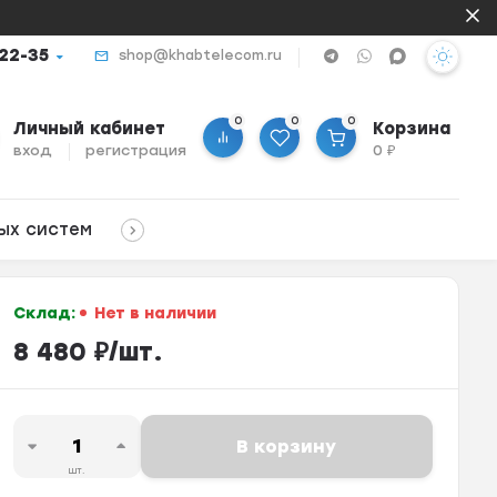
-22-35
shop@khabtelecom.ru
0
0
0
Личный кабинет
Корзина
вход
регистрация
0
₽
ых систем
Склад:
Нет в наличии
8 480
₽
/
шт.
В корзину
шт.