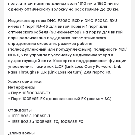
получать сигналы на длинах волн 1310 нм и 1550 нм по
одному оптическому волокну на расстояние до 20 км.
Медиаконвертеры DMC-F20SC-BXD и DMC-F20SC-BXU
имеют 1 порт RJ-45 для витой пары и 1 порт для
оптического кабеля (SC-коннектор). На порту для витой
пары реализована поддержка автоматического
определения скорости, режимов работы
(полнодуплексный или полудуплексный), полярности MDI/
MDI-X, что упрощает установку медиаконвертера в
существующей сети. Конвертер поддерживает функции
управления, такие как LLCF (Link Loss Carry Forward, Link
Pass Through) и LLR (Link Loss Return) для порта FX.
Характеристики:
Интерфейсы
• Порт 10/100BASE-TX
• Порт 100BASE-FX одноволоконный FX (разъем SC)
Стандарты
• IEEE 802.3 10BASE-T
• IEEE 802.3u 100BASE-TX, 100BASE-FX
Длина волны