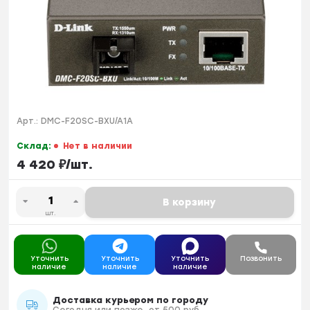
Арт.:
DMC-F20SC-BXU/A1A
Склад:
Нет в наличии
4 420
₽
/
шт.
В корзину
шт.
Уточнить
Уточнить
Уточнить
Позвонить
наличие
наличие
наличие
Доставка курьером по городу
Сегодня или позже, от 500 руб.