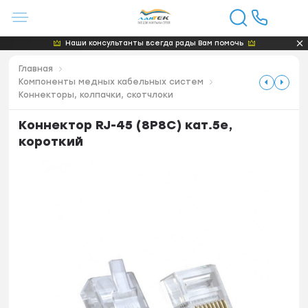
Наши консультанты всегда рады Вам помочь
Главная
Компоненты медных кабельных систем
Коннекторы, колпачки, скотчлоки
Коннектор RJ-45 (8P8C) кат.5е,
короткий