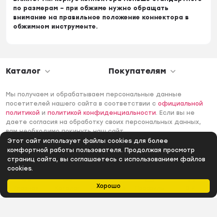
по размерам – при обжиме нужно обращать
внимание на правильное положение коннектора в
обжимном инструменте.
Каталог
Покупателям
Мы получаем и обрабатываем персональные данные
посетителей нашего сайта в соответствии с
официальной
политикой
и
политикой конфиденциальности
. Если вы не
даете согласия на обработку своих персональных данных,
вам необходимо покинуть наш сайт.
Этот сайт использует файлы cookies для более
© 2006 -2026 Интернет-магазин Лантек. Все права
комфортной работы пользователя. Продолжая просмотр
защищены.
страниц сайта, вы соглашаетесь с использованием файлов
cookies.
Хорошо
Главная
Каталог
Избранное
Профиль
0
₽