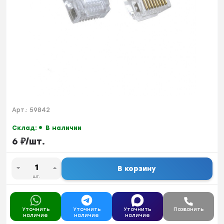
Арт.:
59842
Склад:
В наличии
6
₽
/
шт.
В корзину
шт.
Уточнить
Уточнить
Уточнить
Позвонить
наличие
наличие
наличие