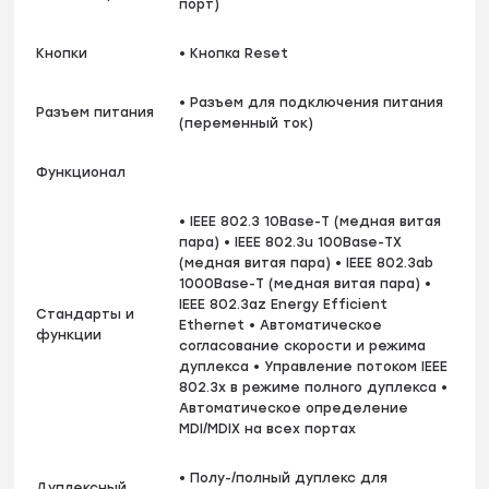
порт)
Кнопки
• Кнопка Reset
• Разъем для подключения питания
Разъем питания
(переменный ток)
Функционал
• IEEE 802.3 10Base-T (медная витая
пара) • IEEE 802.3u 100Base-TX
(медная витая пара) • IEEE 802.3ab
1000Base-T (медная витая пара) •
IEEE 802.3az Energy Efficient
Стандарты и
Ethernet • Автоматическое
функции
согласование скорости и режима
дуплекса • Управление потоком IEEE
802.3x в режиме полного дуплекса •
Автоматическое определение
MDI/MDIX на всех портах
• Полу-/полный дуплекс для
Дуплексный