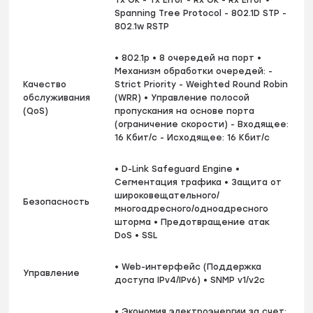
Spanning Tree Protocol - 802.1D STP -
802.1w RSTP
• 802.1p • 8 очередей на порт •
Механизм обработки очередей: -
Качество
Strict Priority - Weighted Round Robin
обслуживания
(WRR) • Управление полосой
(QoS)
пропускания на основе порта
(ограничение скорости) - Входящее:
16 Кбит/с - Исходящее: 16 Кбит/с
• D-Link Safeguard Engine •
Сегментация трафика • Защита от
широковещательного/
Безопасность
многоадресного/одноадресного
шторма • Предотвращение атак
DoS • SSL
• Web-интерфейс (Поддержка
Управление
доступа IPv4/IPv6) • SNMP v1/v2c
• Экономия электроэнергии за счет: