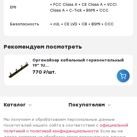
• FCC Class A • CE Class A • VCCI
EMI
Class A • C-Tick • BSMI • CCC
Безопасность
• cUL • CE LVD • CB • BSMI • CCC
Рекомендуем посмотреть
Органайзер кабельный горизонтальный
19" 1U...
770
₽
/
шт.
Каталог
Покупателям
Мы получаем и обрабатываем персональные данные
посетителей нашего сайта в соответствии с
официальной
политикой
и
политикой конфиденциальности
. Если вы не
даете согласия на обработку своих персональных данных,