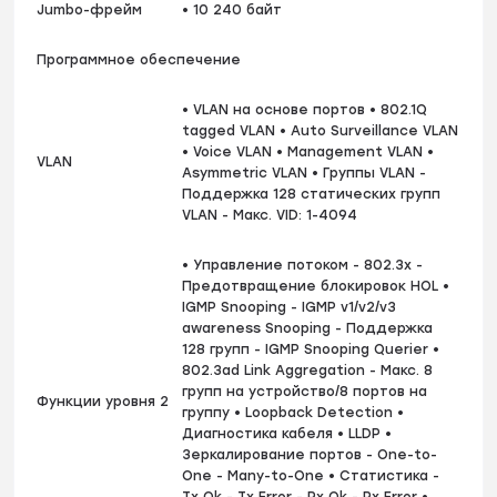
Jumbo-фрейм
• 10 240 байт
Программное обеспечение
• VLAN на основе портов • 802.1Q
tagged VLAN • Auto Surveillance VLAN
• Voice VLAN • Management VLAN •
VLAN
Asymmetric VLAN • Группы VLAN -
Поддержка 128 статических групп
VLAN - Макс. VID: 1-4094
• Управление потоком - 802.3x -
Предотвращение блокировок HOL •
IGMP Snooping - IGMP v1/v2/v3
awareness Snooping - Поддержка
128 групп - IGMP Snooping Querier •
802.3ad Link Aggregation - Макс. 8
групп на устройство/8 портов на
Функции уровня 2
группу • Loopback Detection •
Диагностика кабеля • LLDP •
Зеркалирование портов - One-to-
One - Many-to-One • Статистика -
Tx Ok - Tx Error - Rx Ok - Rx Error •