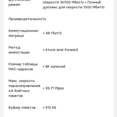
скорости 10/100 Мбит/с • Полный
режим
дуплекс для скорости 1000 Мбит/с
Производительность
Коммутационная
• 48 Гбит/с
матрица
Метод
• Store-and-forward
коммутации
Размер таблицы
• 8K записей
MAC-адресов
Макс. скорость
перенаправления
• 35,71 Mpps
64-байтных
пакетов
Буфер пакетов
• 512 КБ