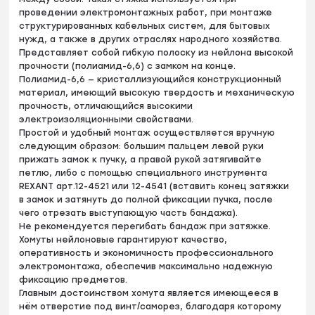
проведении электромонтажных работ, при монтаже
структурированных кабельных систем, для бытовых
нужд, а также в других отраслях народного хозяйства.
Представляет собой гибкую полоску из нейлона высокой
прочности (полиамид-6,6) с замком на конце.
Полиамид-6,6 — кристаллизующийся конструкционный
материал, имеющий высокую твердость и механическую
прочность, отличающийся высокими
электроизоляционными свойствами.
Простой и удобный монтаж осуществляется вручную
следующим образом: большим пальцем левой руки
прижать замок к пучку, а правой рукой затягивайте
петлю, либо с помощью специального инструмента
REXANT арт.12-4521 или 12-4541 (вставить конец затяжки
в замок и затянуть до полной фиксации пучка, после
чего отрезать выступающую часть бандажа).
Не рекомендуется перегибать бандаж при затяжке.
Хомуты нейлоновые гарантируют качество,
оперативность и экономичность профессионального
электромонтажа, обеспечив максимально надежную
фиксацию предметов.
Главным достоинством хомута является имеющееся в
нём отверстие под винт/саморез, благодаря которому