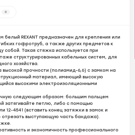
0
мм белый REXANT предназначен для крепления или
 гибких гофротруб, а также других предметов к
у собой. Такая стяжка используется при
таже структурированных кабельных систем, для
дного хозяйства.
 высокой прочности (полиамид-6,6) с замком на
нструкционный материал, имеющий высокую
ющийся высокими электроизоляционными
учную следующим образом: большим пальцем
кой затягивайте петлю, либо с помощью
и 12-4541 (вставить конец затяжки в замок и
го отрезать выступающую часть бандажа).
яжке.
еративность и экономичность профессионального