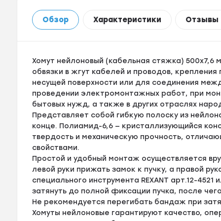
Обзор
Характеристики
Отзывы
Хомут нейлоновый (кабельная стяжка) 500х7,6 
обвязки в жгут кабелей и проводов, крепления
несущей поверхности или для соединения межд
проведении электромонтажных работ, при мон
бытовых нужд, а также в других отраслях наро
Представляет собой гибкую полоску из нейлона
конце. Полиамид-6,6 — кристаллизующийся ко
твердость и механическую прочность, отлича
свойствами.
Простой и удобный монтаж осуществляется вр
левой руки прижать замок к пучку, а правой ру
специального инструмента REXANT арт.12-4521 ил
затянуть до полной фиксации пучка, после че
Не рекомендуется перегибать бандаж при зат
Хомуты нейлоновые гарантируют качество, оп