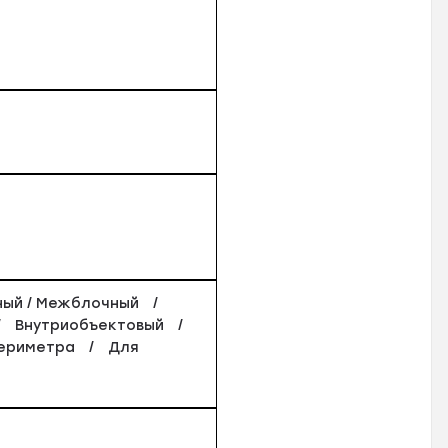
жный / Межблочный /
/ Внутриобъектовый /
периметра / Для