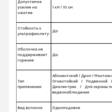
Допустимое
усилие на
1 кН / 10 см
сжатие:
Стойкость к
Да
ультрафиолету:
Оболочка не
поддерживает
Да
горение:
Абонентский / Дроп / Монта
Тип
Огнестойкий / Подвесной 
применения:
Диэлектрик / Для охраны 
видеонаблюдения
Вид волокна:
Одномодовое