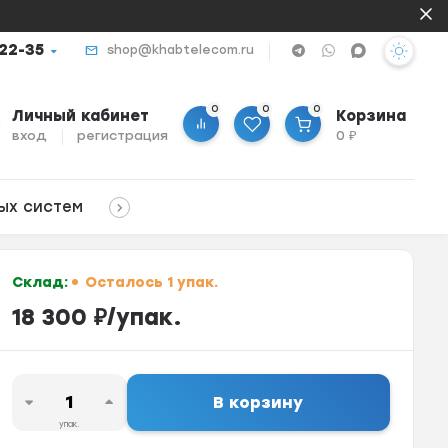
-22-35
shop@khabtelecom.ru
0
0
0
Личный кабинет
Корзина
вход
регистрация
0
₽
ых систем
Склад:
Осталось 1 упак.
18 300
₽
/
упак.
В корзину
упак.