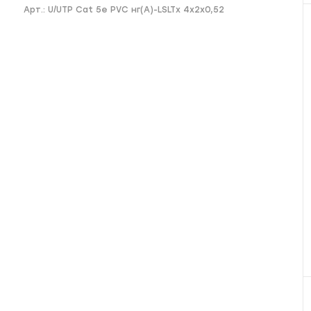
Арт.:
U/UTP Cat 5e PVC нг(А)-LSLTx 4x2x0,52