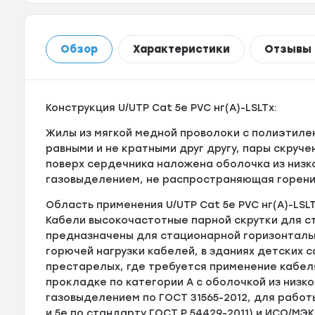
Обзор
Характеристики
Отзывы
Конструкция U/UTP Cat 5e PVC нг(А)-LSLTx:
Жилы из мягкой медной проволоки с полиэтилен
равными и не кратными друг другу, пары скруч
поверх сердечника наложена оболочка из низк
газовыделением, не распространяющая горение
Область применения U/UTP Cat 5e PVC нг(А)-LSLT
Кабели высокочастотные парной скрутки для с
предназначены для стационарной горизонтальн
горючей нагрузки кабелей, в зданиях детских с
престарелых, где требуется применение кабел
прокладке по категории А с оболочкой из низк
газовыделением по ГОСТ 31565-2012, для работ
и 5е по стандарту ГОСТ Р 54429-2011) и ИСО/МЭ