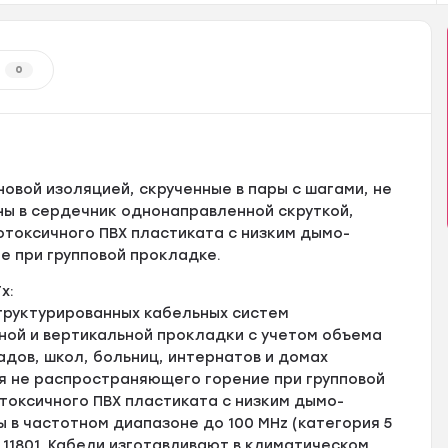
0
овой изоляцией, скрученные в пары с шагами, не
ены в сердечник однонаправленной скруткой,
отоксичного ПВХ пластиката с низким дымо-
 при групповой прокладке.
x:
труктурированных кабельных систем
ой и вертикальной прокладки с учетом объема
адов, школ, больниц, интернатов и домах
я не распространяющего горение при групповой
отоксичного ПВХ пластиката с низким дымо-
ы в частотном диапазоне до 100 МHz (категория 5
К 11801. Кабели изготавливают в климатическом