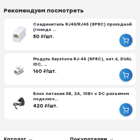
Рекомендуем посмотреть
Соединитель RJ45/RJ45 (8P8C) проходной
(гнездо ...
50
₽
/
шт.
Модуль Keystone RJ-45 (8P8C), кат.6, DUAL
IDC, ...
160
₽
/
шт.
Блок питания 5В, 2А, 10Вт с DC разъемом
подключ...
420
₽
/
шт.
Каталог
Покупателям