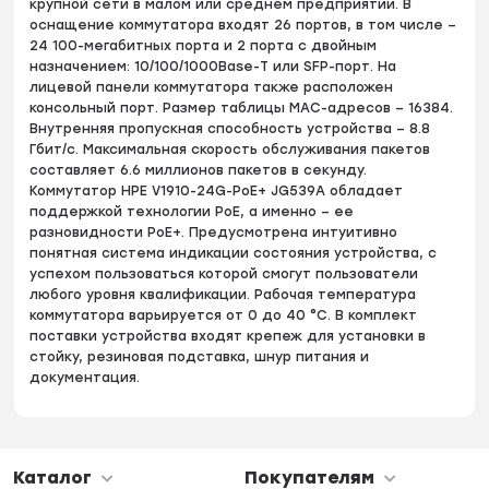
крупной сети в малом или среднем предприятии. В
оснащение коммутатора входят 26 портов, в том числе –
24 100-мегабитных порта и 2 порта с двойным
назначением: 10/100/1000Base-T или SFP-порт. На
лицевой панели коммутатора также расположен
консольный порт. Размер таблицы MAC-адресов – 16384.
Внутренняя пропускная способность устройства – 8.8
Гбит/с. Максимальная скорость обслуживания пакетов
составляет 6.6 миллионов пакетов в секунду.
Коммутатор HPE V1910-24G-PoE+ JG539A обладает
поддержкой технологии PoE, а именно – ее
разновидности PoE+. Предусмотрена интуитивно
понятная система индикации состояния устройства, с
успехом пользоваться которой смогут пользователи
любого уровня квалификации. Рабочая температура
коммутатора варьируется от 0 до 40 °C. В комплект
поставки устройства входят крепеж для установки в
стойку, резиновая подставка, шнур питания и
документация.
Каталог
Покупателям