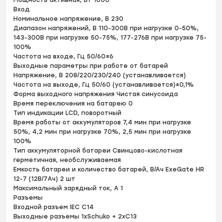
Мощность активная, Вт 1000
Вход
Номинальное напряжение, В 230
Диапазон напряжений, В 110-300В при нагрузке 0-50%,
143-300В при нагрузке 50-75%, 177-276В при нагрузке 75-
100%
Частота на входе, Гц 50/60±6
Выходные параметры при работе от батарей
Напряжение, В 208/220/230/240 (устанавливается)
Частота на выходе, Гц 50/60 (устанавливается)±0,1%
Форма выходного напряжения Чистая синусоида
Время переключения на батарею 0
Тип индикации LCD, поворотный
Время работы от аккумуляторов 7,4 мин при нагрузке
50%, 4,2 мин при нагрузке 70%, 2,5 мин при нагрузке
100%
Тип аккумуляторной батареи Свинцово-кислотная
герметичная, необслуживаемая
Емкость батареи и количество батарей, В/Ач ExeGate HR
12-7 (12В/7Ач) 2 шт
Максимальный зарядный ток, A 1
Разъемы
Входной разъем IEC C14
Выходные разъемы 1xSchuko + 2xC13