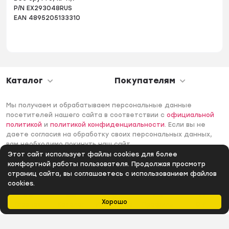
P/N EX293048RUS
EAN 4895205133310
Каталог
Покупателям
Мы получаем и обрабатываем персональные данные
посетителей нашего сайта в соответствии с
официальной
политикой
и
политикой конфиденциальности
. Если вы не
даете согласия на обработку своих персональных данных,
вам необходимо покинуть наш сайт.
Этот сайт использует файлы cookies для более
© 2006 -2026 Интернет-магазин Лантек. Все права
комфортной работы пользователя. Продолжая просмотр
защищены.
страниц сайта, вы соглашаетесь с использованием файлов
cookies.
Хорошо
Главная
Каталог
Избранное
Профиль
0
₽