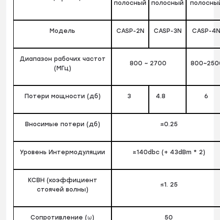
полосный
полосный
полосны
Модель
CASP-2N
CASP-3N
CASP-4
Диапазон рабочих частот
800 ~ 2700
800~250
(МГц)
Потери мощности (дб)
3
4.8
6
Вносимые потери (дб)
≤0.25
Уровень Интермодуляции
≥140dbc (+ 43dBm * 2)
КСВН (коэффициент
≤1. 25
стоячей волны)
Сопротивление (ω)
50