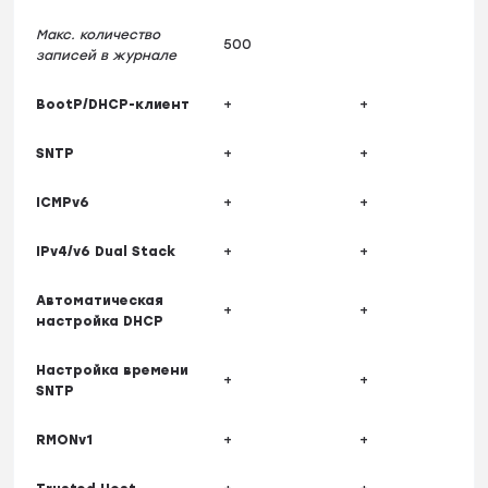
Макс. количество
500
записей в журнале
BootP/DHCP-клиент
+
+
SNTP
+
+
ICMPv6
+
+
IPv4/v6 Dual Stack
+
+
Автоматическая
+
+
настройка DHCP
Настройка времени
+
+
SNTP
RMONv1
+
+