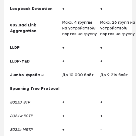
Loopback Detection
+
+
Макс. 4 группы
Макс. 26 групп на
802.3ad Link
на устройство/8
устройство/8
Aggregation
портов на группу
портов на группу
LLDP
+
+
LLDP-MED
+
+
Jumbo-фреймы
До 10 000 байт
До 9 216 байт
Spanning Tree Protocol
802.1D STP
+
+
802.1w RSTP
+
+
802.1s MSTP
+
-