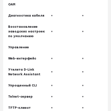
OAM
Диагностика кабеля
+
+
Восстановление
заводских настроек
+
+
по умолчанию
Управление
Web-интерфейс
+
+
Утилита D-Link
+
+
Network Assistant
Упрощенный CLI
+
+
Telnet-сервер
+
+
TFTP-клиент
+
+