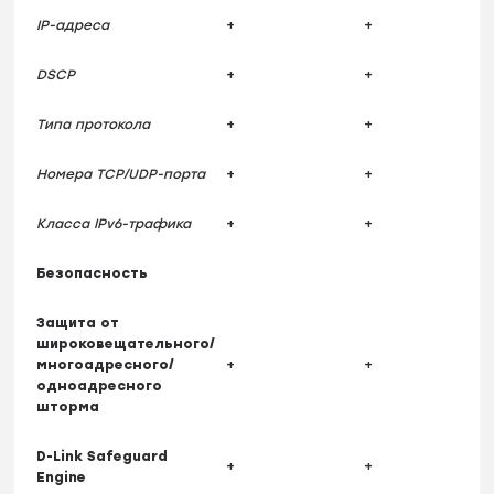
IP-адреса
+
+
DSCP
+
+
Типа протокола
+
+
Номера TCP/UDP-порта
+
+
Класса IPv6-трафика
+
+
Безопасность
Защита от
широковещательного/
многоадресного/
+
+
одноадресного
шторма
D-Link Safeguard
+
+
Engine