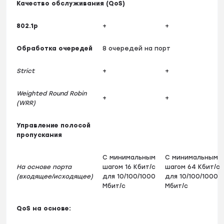
Качество обслуживания (QoS)
802.1p
+
+
Обработка очередей
8 очередей на порт
Strict
+
+
Weighted Round Robin
+
+
(WRR)
Управление полосой
пропускания
С минимальным
С минимальным
На основе порта
шагом 16 Кбит/с
шагом 64 Кбит/с
(входящее/исходящее)
для 10/100/1000
для 10/100/1000
Мбит/с
Мбит/с
QoS на основе: