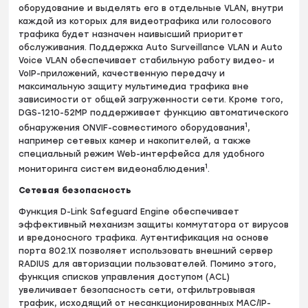
оборудование и выделять его в отдельные VLAN, внутри
каждой из которых для видеотрафика или голосового
трафика будет назначен наивысший приоритет
обслуживания. Поддержка Auto Surveillance VLAN и Auto
Voice VLAN обеспечивает стабильную работу видео- и
VoIP-приложений, качественную передачу и
максимальную защиту мультимедиа трафика вне
зависимости от общей загруженности сети. Кроме того,
DGS-1210-52MP поддерживает функцию автоматического
1
обнаружения ONVIF-совместимого оборудования
,
например сетевых камер и накопителей, а также
специальный режим Web-интерфейса для удобного
1
мониторинга систем видеонаблюдения
.
Сетевая безопасность
Функция D-Link Safeguard Engine обеспечивает
эффективный механизм защиты коммутатора от вирусов
и вредоносного трафика. Аутентификация на основе
порта 802.1X позволяет использовать внешний сервер
RADIUS для авторизации пользователей. Помимо этого,
функция списков управления доступом (ACL)
увеличивает безопасность сети, отфильтровывая
трафик, исходящий от несанкционированных MAC/IP-