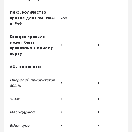
Макс. количество
правил для IPv4, MAC
768
и IPv6
Каждое правило
может быть
+
+
привязано к одному
порту
ACL на основе:
Очередей приоритетов
+
+
802.1p
VLAN
+
+
MAC-адреса
+
+
Ether type
+
+