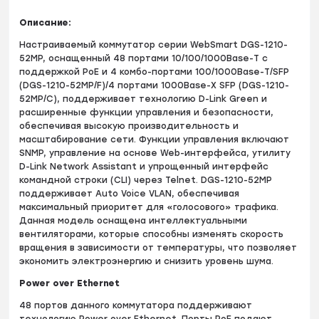
Описание:
Настраиваемый коммутатор серии WebSmart DGS-1210-
52MP, оснащенный 48 портами 10/100/1000Base-T с
поддержкой PoE и 4 комбо-портами 100/1000Base-T/SFP
(DGS-1210-52MP/F)/4 портами 1000Base-X SFP (DGS-1210-
52MP/C), поддерживает технологию D-Link Green и
расширенные функции управления и безопасности,
обеспечивая высокую производительность и
масштабирование сети. Функции управления включают
SNMP, управление на основе Web-интерфейса, утилиту
D-Link Network Assistant и упрощенный интерфейс
командной строки (CLI) через Telnet. DGS-1210-52MP
поддерживает Auto Voice VLAN, обеспечивая
максимальный приоритет для «голосового» трафика.
Данная модель оснащена интеллектуальными
вентиляторами, которые способны изменять скорость
вращения в зависимости от температуры, что позволяет
экономить электроэнергию и снизить уровень шума.
Power over Ethernet
48 портов данного коммутатора поддерживают