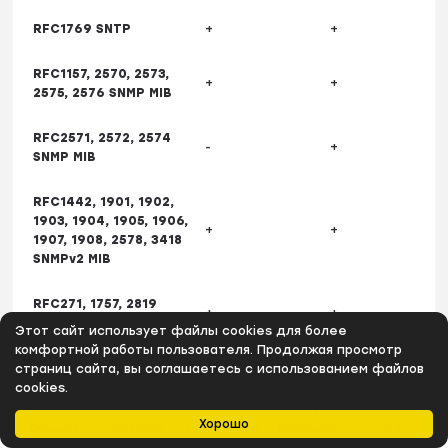
RFC1769 SNTP
+
+
RFC1157, 2570, 2573,
+
+
2575, 2576 SNMP MIB
RFC2571, 2572, 2574
-
+
SNMP MIB
RFC1442, 1901, 1902,
1903, 1904, 1905, 1906,
+
+
1907, 1908, 2578, 3418
SNMPv2 MIB
RFC271, 1757, 2819
+
+
RMON MIB
Этот сайт использует файлы cookies для более
комфортной работы пользователя. Продолжая просмотр
RFC2021 RMONv2 MIB
+
+
страниц сайта, вы соглашаетесь с использованием файлов
cookies.
RFC1398, 1643, 1650,
Хорошо
Главная
Каталог
Избранное
Профиль
0
₽
2358, 2665 Ether-like
+
+