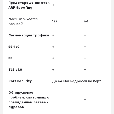
Предотвращение атак
+
+
ARP Spoofing
Макс. количество
127
64
записей
Сегментация трафика
+
+
SSH v2
+
+
SSL
+
+
TLS v1.0
+
+
Port Security
До 64 MAC-адресов на порт
Обнаружение
проблем, связанных с
-
+
совпадением сетевых
адресов