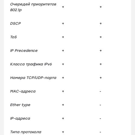
Очередей приоритетов
+
+
802.1p
DSCP
+
+
ToS
+
+
IP Precedence
+
+
Класса трафика IPv6
+
+
Номера TCP/UDP-порта
+
+
MAC-адреса
+
-
Ether type
+
-
IP-адреса
+
-
Типа протокола
+
-