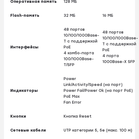
Оперативная память
128 МБ
Flash-память
32 МБ
16 МБ
48 портов
48 портов
10/100/1000Base-
10/100/1000Base-
T с поддержкой
T с поддержкой
Интерфейсы
PoE
PoE
4 комбо-порта
4 порта
100/1000Base-
1000Base-X SFP
T/SFP
Power
Link/Activity/Speed (на порт)
Индикаторы
Power Fail/Power Ok (на порт PoE)
PoE Max
Fan Error
Кнопки
Кнопка Reset
Сетевые кабели
UTP категории 5, 5e (макс. 100 м)