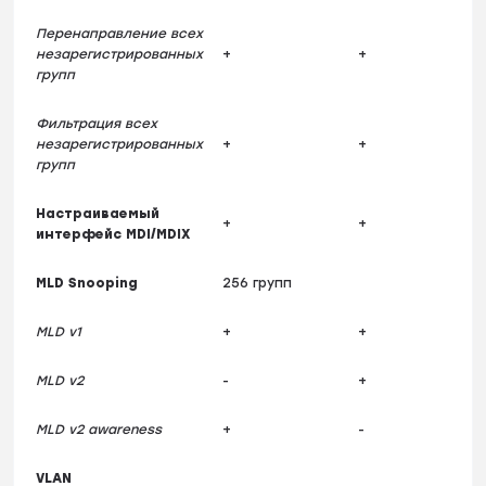
Перенаправление всех
незарегистрированных
+
+
групп
Фильтрация всех
незарегистрированных
+
+
групп
Настраиваемый
+
+
интерфейс MDI/MDIX
MLD Snooping
256 групп
MLD v1
+
+
MLD v2
-
+
MLD v2 awareness
+
-
VLAN