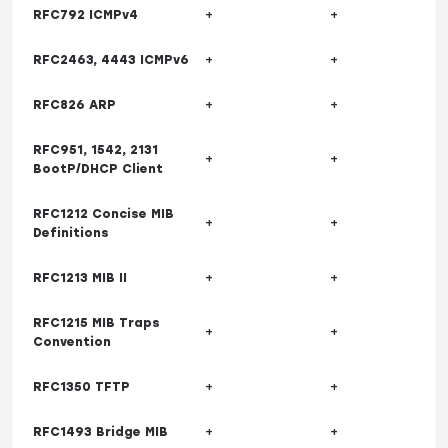
RFC792 ICMPv4
+
+
RFC2463, 4443 ICMPv6
+
+
RFC826 ARP
+
+
RFC951, 1542, 2131
+
+
BootP/DHCP Client
RFC1212 Concise MIB
+
+
Definitions
RFC1213 MIB II
+
+
RFC1215 MIB Traps
+
+
Convention
RFC1350 TFTP
+
+
RFC1493 Bridge MIB
+
+