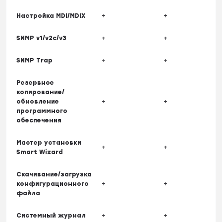
Настройка MDI/MDIX
+
+
SNMP v1/v2c/v3
+
+
SNMP Trap
+
+
Резервное
копирование/
обновление
+
+
программного
обеспечения
Мастер установки
+
+
Smart Wizard
Скачивание/загрузка
конфигурационного
+
+
файла
Системный журнал
+
+