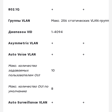
802.1Q
+
+
Группы VLAN
Макс. 256 статических VLAN-групп
Диапазон VID
1-4094
Asymmetric VLAN
+
+
Auto Voice VLAN
+
+
Макс. количество
задаваемых
10
пользователем OUI
Макс. количество OUI по
8
умолчанию
Auto Surveillance VLAN
+
+