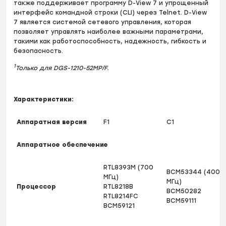
также поддерживает программу D-View 7 и упрощенный
интерфейс командной строки (CLI) через Telnet. D-View
7 является системой сетевого управления, которая
позволяет управлять наиболее важными параметрами,
такими как работоспособность, надежность, гибкость и
безопасность.
1
Только для DGS-1210-52MP/F.
Характеристики:
Аппаратная версия
F1
C1
Аппаратное обеспечение
RTL8393M (700
BCM53344 (400
МГц)
МГц)
Процессор
RTL8218B
BCM50282
RTL8214FC
BCM59111
BCM59121