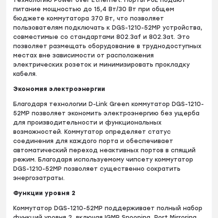
технологию Power over Ethernet. Порты PoE подают
питание мощностью до 15,4 Вт/30 Вт при общем
бюджете коммутатора 370 Вт, что позволяет
пользователям подключать к DGS-1210-52MP устройства,
совместимые со стандартами 802.3af и 802.3at. Это
позволяет размещать оборудование в труднодоступных
местах вне зависимости от расположения
электрических розеток и минимизировать прокладку
кабеля.
Экономия электроэнергии
Благодаря технологии D-Link Green коммутатор DGS-1210-
52MP позволяет экономить электроэнергию без ущерба
для производительности и функциональных
возможностей. Коммутатор определяет статус
соединения для каждого порта и обеспечивает
автоматический переход неактивных портов в спящий
режим. Благодаря используемому чипсету коммутатор
DGS-1210-52MP позволяет существенно сократить
энергозатраты.
Функции уровня 2
Коммутатор DGS-1210-52MP поддерживает полный набор
функций уровня 2, включая IGMP Snooping, Port Mirroring,