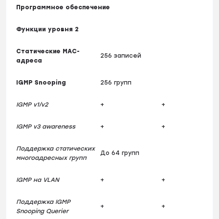
Программное обеспечение
Функции уровня 2
Статические MAC-
256 записей
адреса
IGMP Snooping
256 групп
IGMP v1/v2
+
+
IGMP v3 awareness
+
+
Поддержка статических
До 64 групп
многоадресных групп
IGMP на VLAN
+
+
Поддержка IGMP
+
+
Snooping Querier