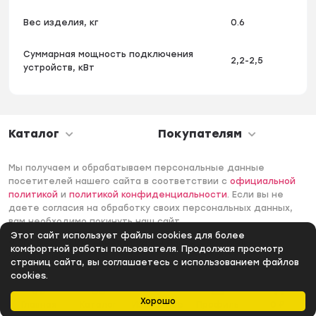
Вес изделия, кг
0.6
Суммарная мощность подключения
2,2-2,5
устройств, кВт
Каталог
Покупателям
Мы получаем и обрабатываем персональные данные
посетителей нашего сайта в соответствии с
официальной
политикой
и
политикой конфиденциальности
. Если вы не
даете согласия на обработку своих персональных данных,
вам необходимо покинуть наш сайт.
Этот сайт использует файлы cookies для более
© 2006 -2026 Интернет-магазин Лантек. Все права
комфортной работы пользователя. Продолжая просмотр
защищены.
страниц сайта, вы соглашаетесь с использованием файлов
cookies.
Хорошо
Главная
Каталог
Избранное
Профиль
0
₽