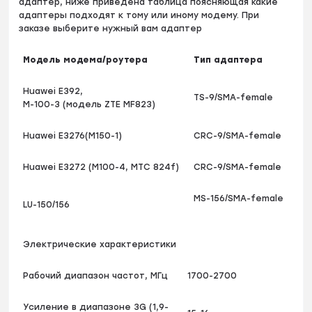
адаптер, ниже приведена таблица поясняющая какие
адаптеры подходят к тому или иному модему. При
заказе выберите нужный вам адаптер
Модель модема/роутера
Тип адаптера
Huawei Е392,
TS-9/SMA-female
M-100-3 (модель ZTE MF823)
Huawei E3276(М150-1)
CRC-9/SMA-female
Huawei Е3272 (М100-4, МТС 824f)
CRC-9/SMA-female
MS-156/SMA-female
LU-150/156
Электрические характеристики
Рабочий диапазон частот, МГц
1700-2700
Усиление в диапазоне 3G (1,9-