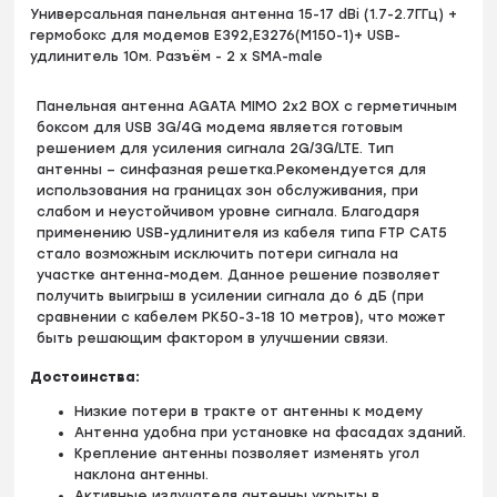
Универсальная панельная антенна 15-17 dBi (1.7-2.7ГГц) +
гермобокс для модемов Е392,E3276(М150-1)+ USB-
удлинитель 10м. Разъём - 2 х SMA-male
Панельная антенна AGATA MIMO 2x2 BOX с герметичным
боксом для USB 3G/4G модема является готовым
решением для усиления сигнала 2G/3G/LTE. Тип
антенны – синфазная решетка.Рекомендуется для
использования на границах зон обслуживания, при
слабом и неустойчивом уровне сигнала. Благодаря
применению USB-удлинителя из кабеля типа FTP CAT5
стало возможным исключить потери сигнала на
участке антенна-модем. Данное решение позволяет
получить выигрыш в усилении сигнала до 6 дБ (при
сравнении с кабелем РК50-3-18 10 метров), что может
быть решающим фактором в улучшении связи.
Достоинства:
Низкие потери в тракте от антенны к модему
Антенна удобна при установке на фасадах зданий.
Крепление антенны позволяет изменять угол
наклона антенны.
Активные излучателя антенны укрыты в