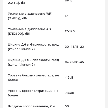
15-16
2,2ГГц), dBi
Усиление в диапазоне WIFI
17
(2.4ГГц), dBi
Усиление в диапазоне 4G
17-17.5
(LTE2600), dBi
Ширина ДН в Н-плоскости, град
30-45/15-23
(канал 1/канал 2)
Ширина ДН в Е-плоскости, град
15-23/30-45
(канал 1/канал 2)
Уровень боковых лепестков, не
-12dB
более
Уровень кроссполяризации, не
-25dB
более
Входное сопротивление, Ом
50