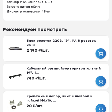
размер М12, комплект 4 шт
Высота витна 60мм
Диаметр основания 48мм
Рекомендуем посмотреть
Блок розеток 220В, 19", 1U, 8 розеток
2К+З...
2 190
₽
/
шт.
Кабельный органайзер горизонтальный
19", 1...
740
₽
/
шт.
Крепежный набор, винт с шайбой и
гайкой M6x16, ...
20
₽
/
шт.