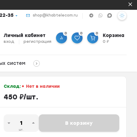
-22-35
shop@khabtelecom.ru
0
0
0
Личный кабинет
Корзина
вход
регистрация
0
₽
ых систем
Склад:
Нет в наличии
450
₽
/
шт.
В корзину
шт.