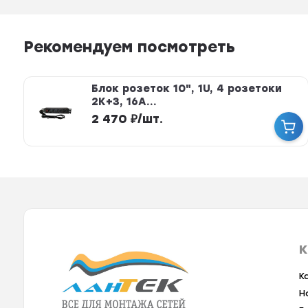
Рекомендуем посмотреть
Блок розеток 10", 1U, 4 розетоки
2К+З, 16А...
2 470
₽
/
шт.
К
К
Н