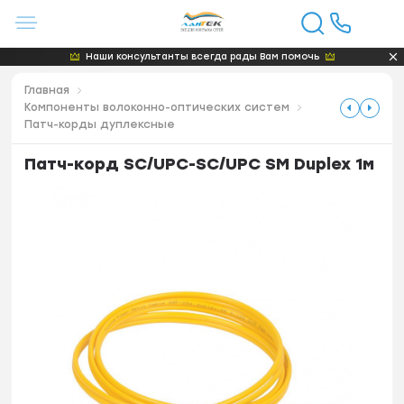
Наши консультанты всегда рады Вам помочь
Главная
Компоненты волоконно-оптических систем
Патч-корды дуплексные
Патч-корд SC/UPC-SC/UPC SM Duplex 1м