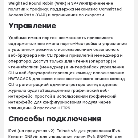
Weighted Round Robin (WRR) и SP+WRRПрименение
политик к трафику: поддержка механизма Committed
Access Rate (CAR) и ограничения по скорости
Управление
Удобные имена портов: возможность присваивать
содержательные имена портамНастройка и управление
в удаленном режиме: с использованием безопасного
веб-браузера или CLI.Уровни привилегий менеджера и
оператора: доступ только для чтения (оператор) и
чтения/записи (менеджер) в интерфейсах управления
CLI и веб-браузераАвторизация команд: использование
HWTACACS для связи пользовательского списка команд
CLI с регистрацией администратора сети; ведение
журнала аудитаЗащищенный графический веб-
интерфейс: простой в использовании графический
интерфейс для конфигурирования модуля через
защищенный протокол HTTPS
Способы подключения
IPv6 (на продуктах v2): Telnet v6: для управления IPv6.
Клиент DNSv6: для управления узлом IPv6. SNMPv6: для