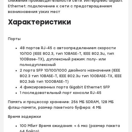
снижения производительности сети. Интерфейс Gigabit
Ethernet: подключение к сети с предотвращением
возникновения узких мест
Характеристики
Порты
48 портов RJ-45 с автоопределением скорости
10/100 (IEEE 802.3, тип 10BASE-T, IEEE 802.3u, тип
100Base-TХ), дуплексный режим: полу- или
полнодуплексный
2 порта SFP 10/100/1000 двойного назначения (IEEE
802.3 тип 10BASE-T, IEEE 802.3u тип 100BASE-TX, IEEE
802.3ab тип 1000BASE-T)
4 фиксированных порта Gigabit Ethernet SFP
1 последовательный порт консоли RJ-45
Память и процессор хранение: 256 МБ SDRAM, 128 МБ
флэш-памяти, размер пакетного буфера: 4 МБ
Время задержки
100 Мбит Время ожидания: < 6 мкс (размер пакета
64 байта)