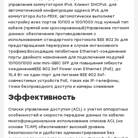
управления коммутатором IPv6. Клиент DHCPv6: для
автоматической конфигурации адреса IPv6 для
коммутатора.Auto-MDIX; автоматически выполняет
настройку всех портов 10/100 и 100/1000 под нужный тип
кабеля (прямой или кроссированный)Управление потоком
данных: обеспечение противодавления с
использованием стандартного протокола IEEE 802.3x для
предотвращения перегрузки в случае интенсивного
трафика.Восходящие гигабитные Ethernet-соединения:
порты двойного назначения для подключения модулей
10/100/1000 или mini-GBIC SFP для повышения гибкости
соединенияIEEE 802.3af Power over Ethernet (PoE): до
15,4 Вт на один порт для питания IEEE 802.3af-
совместимых устройств PoE, таких как IP-телефоны,
точки беспроводного доступа и камеры слежения
Эффективность
Списки управления доступом (ACL) с учетом аппаратных
особенностей и скорости передачи данных по кабелю:
многофункциональное использование списков ACL (на
основе TCAM) обеспечивает высокий уровень
безопасности и удобство администрирования без