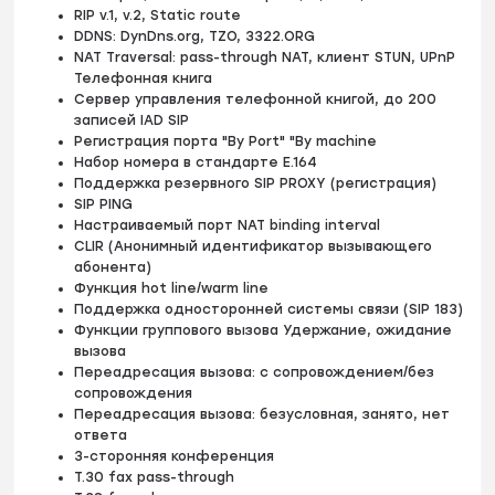
RIP v.1, v.2, Static route
DDNS: DynDns.org, TZO, 3322.ORG
NAT Traversal: pass-through NAT, клиент STUN, UPnP
Телефонная книга
Сервер управления телефонной книгой, до 200
записей IAD SIP
Регистрация порта "By Port" "By machine
Набор номера в стандарте E.164
Поддержка резервного SIP PROXY (регистрация)
SIP PING
Настраиваемый порт NAT binding interval
CLIR (Анонимный идентификатор вызывающего
абонента)
Функция hot line/warm line
Поддержка односторонней системы связи (SIP 183)
Функции группового вызова Удержание, ожидание
вызова
Переадресация вызова: с сопровождением/без
сопровождения
Переадресация вызова: безусловная, занято, нет
ответа
3-сторонняя конференция
T.30 fax pass-through