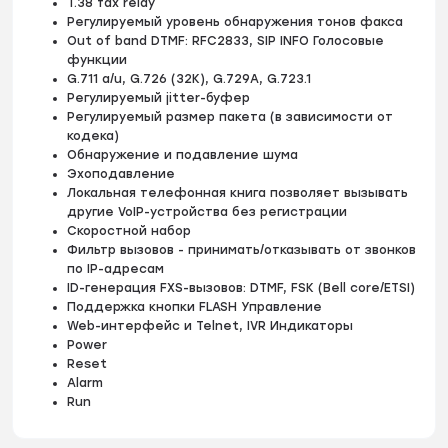
T.38 fax relay
Регулируемый уровень обнаружения тонов факса
Out of band DTMF: RFC2833, SIP INFO Голосовые
функции
G.711 a/u, G.726 (32K), G.729A, G.723.1
Регулируемый jitter-буфер
Регулируемый размер пакета (в зависимости от
кодека)
Обнаружение и подавление шума
Эхоподавление
Локальная телефонная книга позволяет вызывать
другие VoIP-устройства без регистрации
Скоростной набор
Фильтр вызовов - принимать/отказывать от звонков
по IP-адресам
ID-генерация FXS-вызовов: DTMF, FSK (Bell core/ETSI)
Поддержка кнопки FLASH Управление
Web-интерфейс и Telnet, IVR Индикаторы
Power
Reset
Alarm
Run