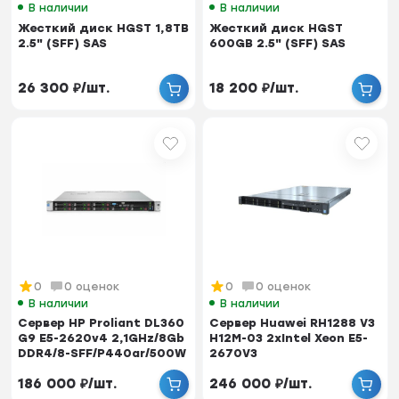
В наличии
В наличии
Жесткий диск HGST 1,8TB
Жесткий диск HGST
2.5" (SFF) SAS
600GB 2.5" (SFF) SAS
26 300
₽
/
шт.
18 200
₽
/
шт.
0
0 оценок
0
0 оценок
В наличии
В наличии
Сервер HP Proliant DL360
Сервер Huawei RH1288 V3
G9 E5-2620v4 2,1GHz/8Gb
H12M-03 2xIntel Xeon E5-
DDR4/8-SFF/P440ar/500W
2670V3
(2,3Ghz/12C/30Mb), 16G...
186 000
₽
/
шт.
246 000
₽
/
шт.