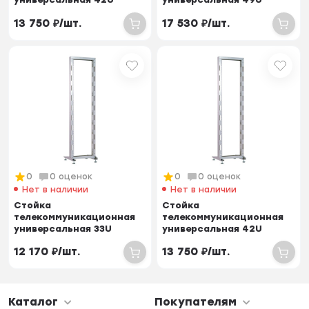
однорамная
однорамная
13 750
₽
/
шт.
17 530
₽
/
шт.
0
0 оценок
0
0 оценок
Нет в наличии
Нет в наличии
Стойка
Стойка
телекоммуникационная
телекоммуникационная
универсальная 33U
универсальная 42U
однорамная, цвет
однорамная, цвет
12 170
₽
/
шт.
13 750
₽
/
шт.
черный
черный
Каталог
Покупателям