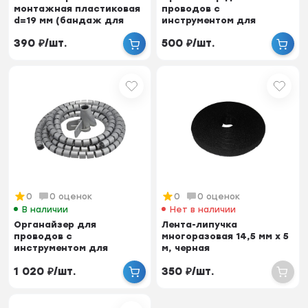
монтажная пластиковая
проводов с
d=19 мм (бандаж для
инструментом для
кабеля), 5 м
укладки, ID-20 мм,
390
₽
/
шт.
500
₽
/
шт.
пластик, черный...
0
0 оценок
0
0 оценок
В наличии
Нет в наличии
Органайзер для
Лента-липучка
проводов с
многоразовая 14,5 мм x 5
инструментом для
м, черная
укладки, ID-30 мм,
1 020
₽
/
шт.
350
₽
/
шт.
пластик, серый,...