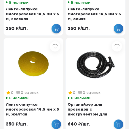
В наличии
В наличии
Лента-липучка
Лента-липучка
многоразовая 14,5 мм x 5
многоразовая 14,5 мм x 5
м, зеленая
м, синяя
350
₽
/
шт.
350
₽
/
шт.
0
0 оценок
0
0 оценок
В наличии
В наличии
Лента-липучка
Органайзер для
многоразовая 14,5 мм x 5
проводов с
м, желтая
инструментом для
укладки, ID-25 мм,
350
₽
/
шт.
640
₽
/
шт.
пластик, черный...