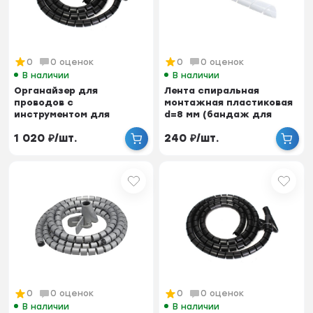
0
0 оценок
0
0 оценок
В наличии
В наличии
Органайзер для
Лента спиральная
проводов с
монтажная пластиковая
инструментом для
d=8 мм (бандаж для
укладки, ID-30 мм,
кабеля), 10 м
1 020
₽
/
шт.
240
₽
/
шт.
пластик, черный...
0
0 оценок
0
0 оценок
В наличии
В наличии