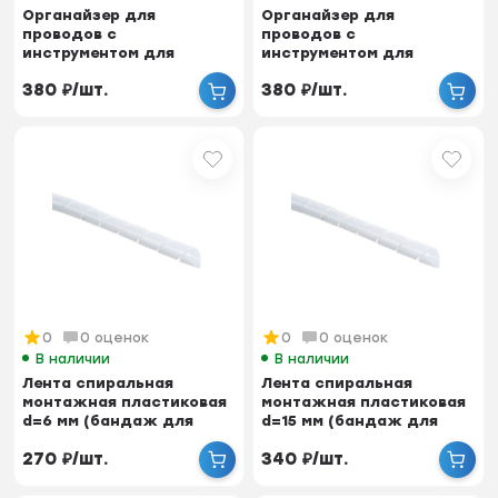
Органайзер для
Органайзер для
проводов с
проводов с
инструментом для
инструментом для
укладки, ID-15 мм,
укладки, ID-15 мм,
380
₽
/
шт.
380
₽
/
шт.
пластик, серый,...
пластик, черный...
0
0 оценок
0
0 оценок
В наличии
В наличии
Лента спиральная
Лента спиральная
монтажная пластиковая
монтажная пластиковая
d=6 мм (бандаж для
d=15 мм (бандаж для
кабеля), 10 м
кабеля), 5 м
270
₽
/
шт.
340
₽
/
шт.