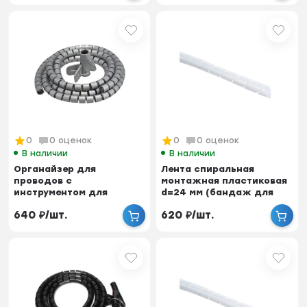
0
0 оценок
0
0 оценок
В наличии
В наличии
Органайзер для
Лента спиральная
проводов с
монтажная пластиковая
инструментом для
d=24 мм (бандаж для
укладки, ID-25 мм,
кабеля), 5 м
640
₽
/
шт.
620
₽
/
шт.
пластик, серый,...