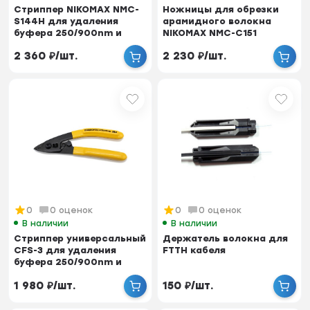
Стриппер NIKOMAX NMC-
Ножницы для обрезки
S144H для удаления
арамидного волокна
буфера 250/900nm и
NIKOMAX NMC-C151
оболочки 2/3mm
2 360
₽
/
шт.
2 230
₽
/
шт.
0
0 оценок
0
0 оценок
В наличии
В наличии
Стриппер универсальный
Держатель волокна для
CFS-3 для удаления
FTTH кабеля
буфера 250/900nm и
оболочки 3mm
1 980
₽
/
шт.
150
₽
/
шт.