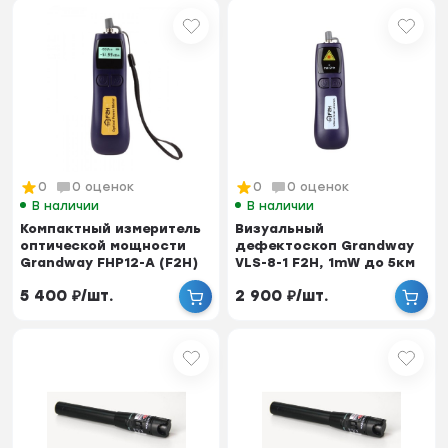
0
0 оценок
0
0 оценок
В наличии
В наличии
Компактный измеритель
Визуальный
оптической мощности
дефектоскоп Grandway
Grandway FHP12-A (F2H)
VLS-8-1 F2H, 1mW до 5км
800-1700nm, ...
5 400
₽
/
шт.
2 900
₽
/
шт.