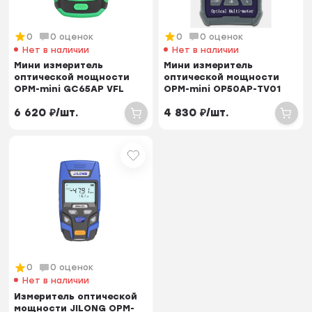
0
0 оценок
0
0 оценок
Нет в наличии
Нет в наличии
Мини измеритель
Мини измеритель
оптической мощности
оптической мощности
OPM-mini GC65AP VFL
OPM-mini OP50AP-TV01
(800-1700nm, -70dBm t...
VFL (800-1700nm, -70...
6 620
₽
/
шт.
4 830
₽
/
шт.
0
0 оценок
Нет в наличии
Измеритель оптической
мощности JILONG OPM-