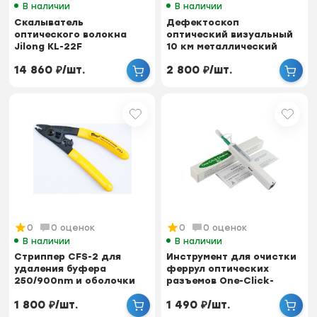
В наличии
В наличии
Скалыватель
Дефектоскоп
оптического волокна
оптический визуальный
Jilong KL-22F
10 км металлический
корпус, 10mW
14 860
₽
/
шт.
2 800
₽
/
шт.
0
0 оценок
0
0 оценок
В наличии
В наличии
Стриппер CFS-2 для
Инструмент для очистки
удаления буфера
феррул оптических
250/900nm и оболочки
разъемов One-Click-
3mm
Cleaner 2.5мм
1 800
₽
/
шт.
1 490
₽
/
шт.