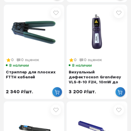
0
0 оценок
0
0 оценок
В наличии
В наличии
Стриппер для плоских
Визуальный
FTTH кабелей
дефектоскоп Grandway
VLS-8-10 F2H, 10mW до
12км
2 340
₽
/
шт.
3 200
₽
/
шт.