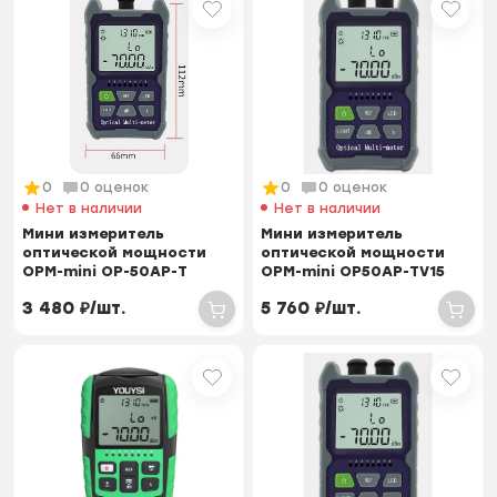
0
0 оценок
0
0 оценок
Нет в наличии
Нет в наличии
Мини измеритель
Мини измеритель
оптической мощности
оптической мощности
OPM-mini OP-50AP-T
OPM-mini OP50AP-TV15
(800-1700nm, -70dBm
VFL (800-1700nm, -70...
3 480
₽
/
шт.
5 760
₽
/
шт.
to...