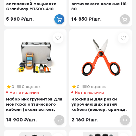
оптической мощности
оптического волокна HS-
Grandway MT500-A10
30
(850-1650nm, -70dBm to...
5 960
₽
/
шт.
14 850
₽
/
шт.
0
0 оценок
0
0 оценок
Нет в наличии
Нет в наличии
Набор инструментов для
Ножницы для резки
монтажа оптического
упрочняющих нитей
кабеля (скалыватель,
кабеля (кевлар, арамид,
дефектоскоп, ...
тварон)
14 900
₽
/
шт.
2 160
₽
/
шт.