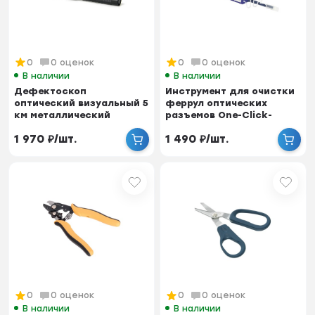
0
0 оценок
0
0 оценок
В наличии
В наличии
Дефектоскоп
Инструмент для очистки
оптический визуальный 5
феррул оптических
км металлический
разъемов One-Click-
корпус, 1mW
Cleaner 1,25мм (LC)
1 970
₽
/
шт.
1 490
₽
/
шт.
0
0 оценок
0
0 оценок
В наличии
В наличии