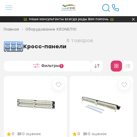
Наши консультанты всегда рады Вам помочь
Главная
Оборудование KRONE/110
8 товаров
Кросс-панели
Фильтры
1
0
0 оценок
0
0 оценок