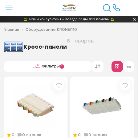
Наши консультанты всегда рады Вам помочь
Главная
Оборудование KRONE/110
8 товаров
Кросс-панели
Фильтры
1
0
0 оценок
0
0 оценок