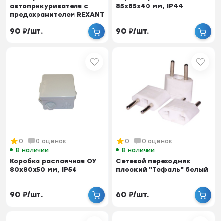
автоприкуривателя с
85x85x40 мм, IP44
предохранителем REXANT
90
₽
/
шт.
90
₽
/
шт.
0
0 оценок
0
0 оценок
В наличии
В наличии
Коробка распаячная ОУ
Cетевой переходник
80x80x50 мм, IP54
плоский "Тефаль" белый
90
₽
/
шт.
60
₽
/
шт.