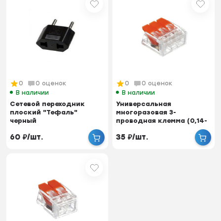
0
0 оценок
0
0 оценок
В наличии
В наличии
Cетевой переходник
Универсальная
плоский "Тефаль"
многоразовая 3-
черный
проводная клемма (0,14-
4 мм2) Netko (222-413)
60
₽
/
шт.
35
₽
/
шт.