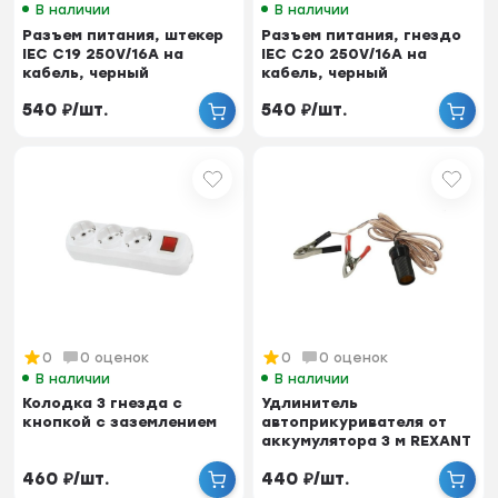
В наличии
В наличии
Разъем питания, штекер
Разъем питания, гнездо
IEC С19 250V/16A на
IEC С20 250V/16A на
кабель, черный
кабель, черный
540
₽
/
шт.
540
₽
/
шт.
0
0 оценок
0
0 оценок
В наличии
В наличии
Колодка 3 гнезда с
Удлинитель
кнопкой с заземлением
автоприкуривателя от
аккумулятора 3 м REXANT
460
₽
/
шт.
440
₽
/
шт.